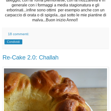
taleggio, con la Toma piemontese, con la mozzarella e in
generale con i formaggi a media stagionatura e gli
erborinati...infine sono ottimi per esempio anche con un
carpaccio di orata o di spigola...qui sotto le mie piantine di
malva...Buon inizio Anno!!
18 commenti:
Condividi
Re-Cake 2.0: Challah