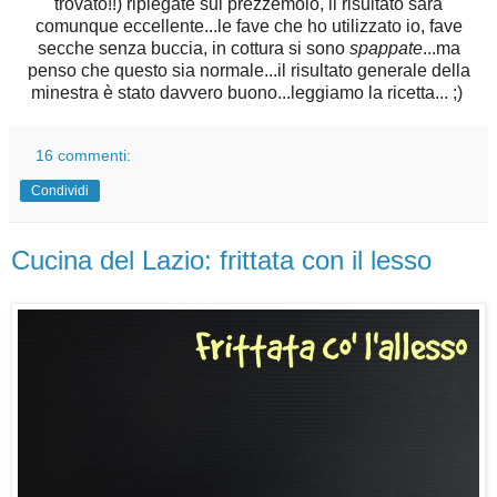
trovato!!) ripiegate sul prezzemolo, il risultato sarà
comunque eccellente...le fave che ho utilizzato io, fave
secche senza buccia, in cottura si sono
spappate
...ma
penso che questo sia normale...il risultato generale della
minestra è stato davvero buono...leggiamo la ricetta... ;)
16 commenti:
Condividi
Cucina del Lazio: frittata con il lesso