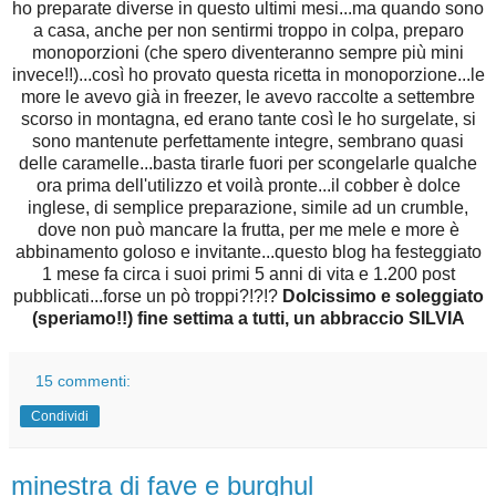
ho preparate diverse in questo ultimi mesi...ma quando sono
a casa, anche per non sentirmi troppo in colpa, preparo
monoporzioni (che spero diventeranno sempre più mini
invece!!)...così ho provato questa ricetta in monoporzione...le
more le avevo già in freezer, le avevo raccolte a settembre
scorso in montagna, ed erano tante così le ho surgelate, si
sono mantenute perfettamente integre, sembrano quasi
delle caramelle...basta tirarle fuori per scongelarle qualche
ora prima dell'utilizzo et voilà pronte...il cobber è dolce
inglese, di semplice preparazione, simile ad un crumble,
dove non può mancare la frutta, per me mele e more è
abbinamento goloso e invitante...questo blog ha festeggiato
1 mese fa circa i suoi primi 5 anni di vita e 1.200 post
pubblicati...forse un pò troppi?!?!?
Dolcissimo e soleggiato
(speriamo!!) fine settima a tutti, un abbraccio SILVIA
15 commenti:
Condividi
minestra di fave e burghul