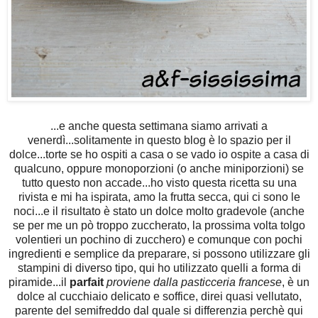
...e anche questa settimana siamo arrivati a
venerdì...solitamente in questo blog è lo spazio per il
dolce...torte se ho ospiti a casa o se vado io ospite a casa di
qualcuno, oppure monoporzioni (o anche miniporzioni) se
tutto questo non accade...ho visto questa ricetta su una
rivista e mi ha ispirata, amo la frutta secca, qui ci sono le
noci...e il risultato è stato un dolce molto gradevole (anche
se per me un pò troppo zuccherato, la prossima volta tolgo
volentieri un pochino di zucchero) e comunque con pochi
ingredienti e semplice da preparare, si possono utilizzare gli
stampini di diverso tipo, qui ho utilizzato quelli a forma di
piramide...il
parfait
proviene dalla pasticceria francese
, è un
dolce al cucchiaio delicato e soffice, direi quasi vellutato,
parente del semifreddo dal quale si differenzia perchè qui