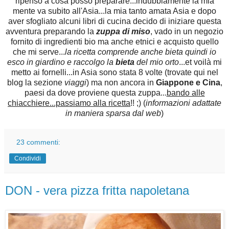
ripenso a cosa posso preparare...indubbiamente la mia
mente va subito all'Asia...la mia tanto amata Asia e dopo
aver sfogliato alcuni libri di cucina decido di iniziare questa
avventura preparando la
zuppa di miso
, vado in un negozio
fornito di ingredienti bio ma anche etnici e acquisto quello
che mi serve...
la ricetta comprende anche bieta quindi io
esco in giardino e raccolgo la
bieta
del mio orto
...et voilà mi
metto ai fornelli...in Asia sono stata 8 volte (trovate qui nel
blog la sezione
viaggi
) ma non ancora in
Giappone e Cina
,
paesi da dove proviene questa zuppa...
bando alle
chiacchiere...passiamo alla ricetta
!! ;) (
informazioni adattate
in maniera sparsa dal web
)
23 commenti:
Condividi
DON - vera pizza fritta napoletana