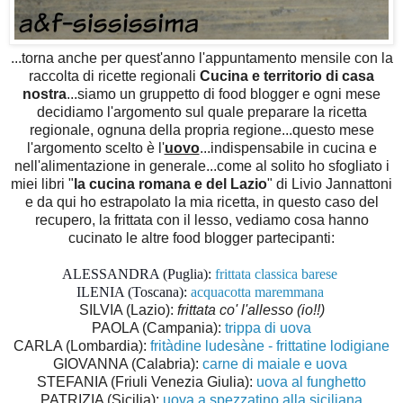
...torna anche per quest'anno l'appuntamento mensile con la
raccolta di ricette regionali
Cucina e territorio di casa
nostra
...siamo un gruppetto di food blogger e ogni mese
decidiamo l'argomento sul quale preparare la ricetta
regionale, ognuna della propria regione...questo mese
l'argomento scelto è l'
uovo
...indispensabile in cucina e
nell'alimentazione in generale...come al solito ho sfogliato i
miei libri "
la cucina romana e del Lazio
" di Livio Jannattoni
e da qui ho estrapolato la mia ricetta, in questo caso del
recupero, la frittata con il lesso, vediamo cosa hanno
cucinato le altre food blogger partecipanti:
ALESSANDRA (Puglia):
frittata classica barese
ILENIA (Toscana):
acquacotta maremmana
SILVIA (Lazio):
frittata co' l'allesso (io!!)
PAOLA (Campania):
trippa di uova
CARLA (Lombardia):
fritàdine ludesàne - frittatine lodigiane
GIOVANNA (Calabria):
carne di maiale e uova
STEFANIA (Friuli Venezia Giulia):
uova al funghetto
PATRIZIA (Sicilia):
uova a spezzatino alla siciliana