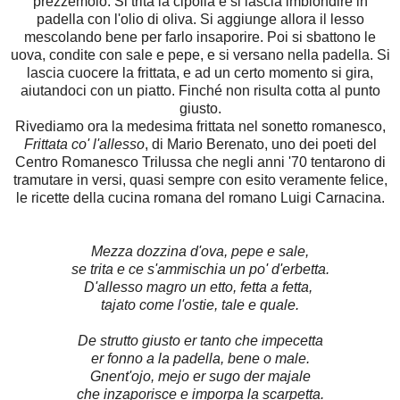
prezzemolo. Si trita la cipolla e si lascia imbiondire in
padella con l'olio di oliva. Si aggiunge allora il lesso
mescolando bene per farlo insaporire. Poi si sbattono le
uova, condite con sale e pepe, e si versano nella padella. Si
lascia cuocere la frittata, e ad un certo momento si gira,
aiutandoci con un piatto. Finché non risulta cotta al punto
giusto.
Rivediamo ora la medesima frittata nel sonetto romanesco,
Frittata co' l'allesso
, di Mario Berenato, uno dei poeti del
Centro Romanesco Trilussa che negli anni '70 tentarono di
tramutare in versi, quasi sempre con esito veramente felice,
le ricette della cucina romana del romano Luigi Carnacina.
Mezza dozzina d'ova, pepe e sale,
se trita e ce s'ammischia un po' d'erbetta.
D'allesso magro un etto, fetta a fetta,
tajato come l'ostie, tale e quale.
De strutto giusto er tanto che impecetta
er fonno a la padella, bene o male.
Gnent'ojo, mejo er sugo der majale
che inzaporisce e imporpa la scarpetta.