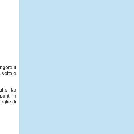
ngere il
 volta e
ghe, far
punti in
oglie di