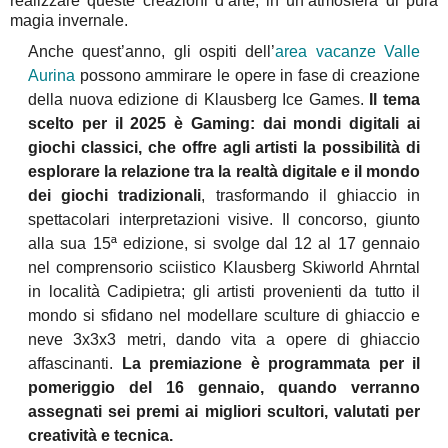
realizzare queste creazioni d’arte, in un’atmosfera di pura
magia invernale.
Anche quest’anno, gli ospiti dell’
area vacanze Valle
Aurina
possono ammirare le opere in fase di creazione
della nuova edizione di Klausberg Ice Games.
Il tema
scelto per il 2025 è Gaming: dai mondi digitali ai
giochi classici, che offre agli artisti la possibilità di
esplorare
la relazione tra la realtà digitale e il mondo
dei giochi tradizionali
, trasformando il ghiaccio in
spettacolari interpretazioni visive. Il concorso, giunto
alla sua
15ª edizione, si svolge dal 12 al 17 gennaio
nel comprensorio sciistico Klausberg Skiworld Ahrntal
in località Cadipietra; gli artisti provenienti da tutto il
mondo si sfidano nel modellare sculture di ghiaccio e
neve 3x3x3 metri, dando vita a opere di ghiaccio
affascinanti.
La premiazione è programmata per il
pomeriggio del 16 gennaio, quando verranno
assegnati sei premi ai migliori scultori, valutati per
creatività e tecnica.