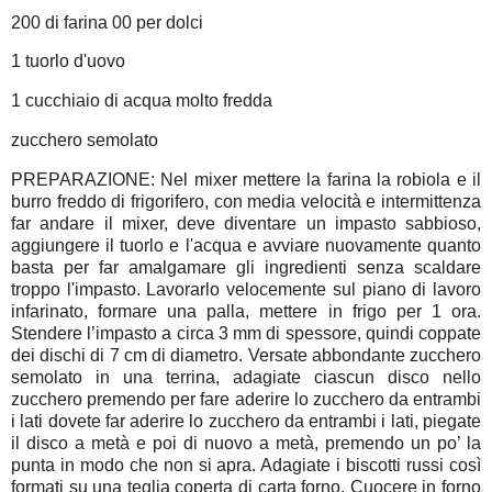
200 di farina 00 per dolci
1 tuorlo d'uovo
1 cucchiaio di acqua molto fredda
zucchero semolato
PREPARAZIONE: Nel mixer mettere la farina la robiola e il
burro freddo di frigorifero, con media velocità e intermittenza
far andare il mixer, deve diventare un impasto sabbioso,
aggiungere il tuorlo e l'acqua e avviare nuovamente quanto
basta per far amalgamare gli ingredienti senza scaldare
troppo l'impasto. Lavorarlo velocemente sul piano di lavoro
infarinato, formare una palla, mettere in frigo per 1 ora.
Stendere l’impasto a circa 3 mm di spessore, quindi coppate
dei dischi di 7 cm di diametro. Versate abbondante zucchero
semolato in una terrina, adagiate ciascun disco nello
zucchero premendo per fare aderire lo zucchero da entrambi
i lati dovete far aderire lo zucchero da entrambi i lati, piegate
il disco a metà e poi di nuovo a metà, premendo un po’ la
punta in modo che non si apra. Adagiate i biscotti russi così
formati su una teglia coperta di carta forno. Cuocere in forno