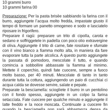
10 grammi burro
10 grammi farina 00
Preparazione:
Per la pasta brisèe sabbiando la farina con il
burro, aggiungete l’acqua molto fredda, impastate giusto il
tempo di formare un panetto omogeneo e sodo e lasciatelo
riposare in frigorifero.
Preparare il ragù: preparare un trito di cipolla, carota e
sedano e soffriggetele in padella con poco olio extravergine
di oliva. Aggiungete il trito di carne, fate rosolare e sfumate
con il vino bianco a fiamma molto alta, in maniera da fare
evaporare tutta la parte alcolica. A questo punto aggiungete
la passata di pomodoro, mescolate il tutto, e quando
comincia a sobbollire abbassate la fiamma al minimo.
Mettete il coperchio, quindi fate cuocere, sempre a fuoco
molto basso, per 40 minuti. Mescolate di tanto in tanto
durante tutta la cottura, aggiungendo un paio di cucchiai ci
acqua calda se dovesse servire, salate e pepate.
Preparate la besciamella: sciogliete il burro in un pentolino
con il fondo spesso, aggiungete in un colpo la farina
setacciata. Fate cuocere per qualche minuto e aggiungete il
latte freddo e la noce moscata. Continuate a cuocere fin
quando la besciamella non sarà abbastanza densa da