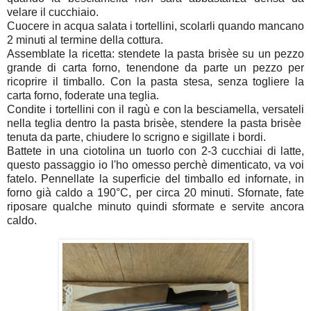
velare il cucchiaio.
Cuocere in acqua salata i tortellini, scolarli quando mancano
2 minuti al termine della cottura.
Assemblate la ricetta: stendete la pasta brisèe su un pezzo
grande di carta forno, tenendone da parte un pezzo per
ricoprire il timballo. Con la pasta stesa, senza togliere la
carta forno, foderate una teglia.
Condite i tortellini con il ragù e con la besciamella, versateli
nella teglia dentro la pasta brisèe, stendere la pasta brisèe
tenuta da parte, chiudere lo scrigno e sigillate i bordi.
Battete in una ciotolina un tuorlo con 2-3 cucchiai di latte,
questo passaggio io l'ho omesso perchè dimenticato, va voi
fatelo. Pennellate la superficie del timballo ed infornate, in
forno già caldo a 190°C, per circa 20 minuti. Sfornate, fate
riposare qualche minuto quindi sformate e servite ancora
caldo.