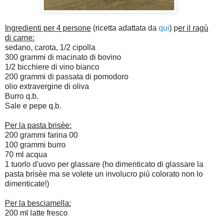
Ingredienti per 4 persone
(ricetta adattata da
qui
) p
er il ragù
di carne:
sedano, carota, 1/2 cipolla
300 grammi di macinato di bovino
1/2 bicchiere di vino bianco
200 grammi di passata di pomodoro
olio extravergine di oliva
Burro q.b.
Sale e pepe q.b.
Per la pasta brisèe:
200 grammi farina 00
100 grammi burro
70 ml acqua
1 tuorlo d'uovo per glassare (ho dimenticato di glassare la
pasta brisèe ma se volete un involucro più colorato non lo
dimenticate!)
Per la besciamella:
200 ml latte fresco