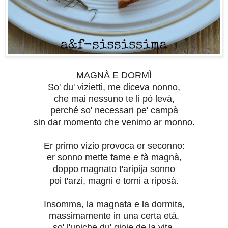
MAGNÀ E DORMÌ
So' du' vizietti, me diceva nonno,
che mai nessuno te li pò levà,
perché so' necessari pe' campà
sin dar momento che venimo ar monno.
Er primo vizio provoca er seconno:
er sonno mette fame e fà magnà,
doppo magnato t'aripija sonno
poi t'arzi, magni e torni a riposà.
Insomma, la magnata e la dormita,
massimamente in una certa età,
so' l'uniche du' gioje de la vita.