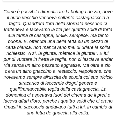
Come è possibile dimenticare
la bottega de zio
, dove
il buon vecchio vendeva soltanto
castagnacccia
a
taglio. Quand'era l'ora della sfornata nessuno ci
tratteneva e facevamo la fila per quattro soldi di torta
alla farina di castagna, umile, semplice, ma tanto
buona. E, ottenuta una bella fetta su un pezzo di
carta bianca, non mancavano mai di urlare la solita
richiesta:
"A zì, la giunta, mèttece la giunta!"
. E lui,
pur di vuotare in fretta le teglie, non ci lasciava andar
via senza un altro pezzetto
aggratise
. Ma oltre a
zio
,
c'era un altro
gnaccino
a Testaccio, Napoleone, che
trovavamo sempre all'uscita da scuola col suo triciclo
stracarico di leccornie d'ogni genere e
quell'immancabile teglia della
castagnaccia
. La
domenica ci aspettava fuori del cinema de li preti e
faceva affari d'oro, perchè i quattro soldi che ci erano
rimasti
in saccoccia
andavano tutti a lui, in cambio di
una fetta
de gnaccia alla calla
.