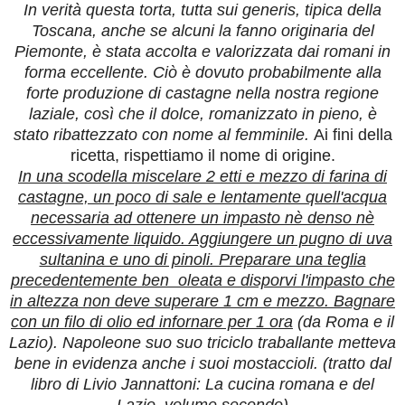
In verità questa torta, tutta sui generis, tipica della
Toscana, anche se alcuni la fanno originaria del
Piemonte, è stata accolta e valorizzata dai romani in
forma eccellente. Ciò è dovuto probabilmente alla
forte produzione di castagne nella nostra regione
laziale, così che il dolce, romanizzato in pieno, è
stato ribattezzato con nome al femminile.
Ai fini della
ricetta, rispettiamo il nome di origine.
In una scodella miscelare 2 etti e mezzo di farina di
castagne, un poco di sale e lentamente quell'acqua
necessaria ad ottenere un impasto nè denso nè
eccessivamente liquido. Aggiungere un pugno di uva
sultanina e uno di pinoli. Preparare una teglia
precedentemente ben oleata e disporvi l'impasto che
in altezza non deve superare 1 cm e mezzo. Bagnare
con un filo di olio ed infornare per 1 ora
(da Roma e il
Lazio). Napoleone suo suo triciclo traballante metteva
bene in evidenza anche i suoi mostaccioli. (tratto dal
libro di Livio Jannattoni: La cucina romana e del