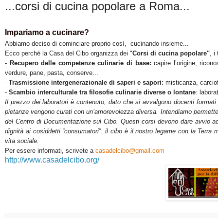
...corsi di cucina popolare a Roma...
Impariamo a cucinare?
Abbiamo deciso di cominciare proprio così, cucinando insieme...
Ecco perché la Casa del Cibo organizza dei "
Corsi di cucina popolare"
, i
-
Recupero delle competenze culinarie di base:
capire l’origine, ricono
verdure, pane, pasta, conserve...
-
Trasmissione intergenerazionale di saperi e sapori:
misticanza, carcio
-
Scambio interculturale tra filosofie culinarie diverse o lontane
: labora
Il prezzo dei laboratori è contenuto, dato che si avvalgono docenti formati
pietanze vengono curati con un’amorevolezza diversa.
Intendiamo permetter
del Centro di Documentazione sul Cibo.
Questi corsi devono dare avvio ad
dignità ai cosiddetti “consumatori”:
il cibo è il nostro legame con la Terra 
vita sociale.
Per essere informati, scrivete a
casadelcibo@gmail.com
http://www.casadelcibo.org/