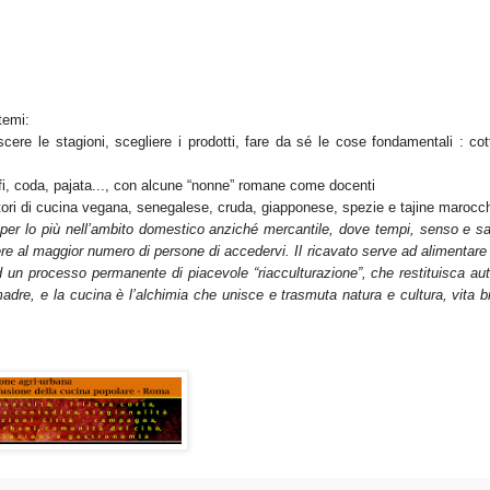
 temi:
scere le stagioni, scegliere i prodotti, fare da sé le cose fondamentali : cot
fi, coda, pajata..., con alcune “nonne” romane come docenti
tori di cucina vegana, senegalese, cruda, giapponese, spezie e tajine marocchi
 per lo più nell’ambito domestico anziché mercantile, dove tempi, senso e sa
e al maggior numero di persone di accedervi. Il ricavato serve ad alimentare l
 un processo permanente di piacevole “riacculturazione”, che restituisca a
madre, e la cucina è l’alchimia che unisce e trasmuta natura e cultura, vita b