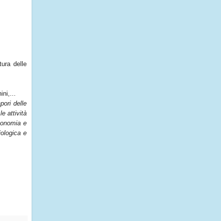
tura delle
ni,...
pori delle
e attività
utonomia e
iologica e